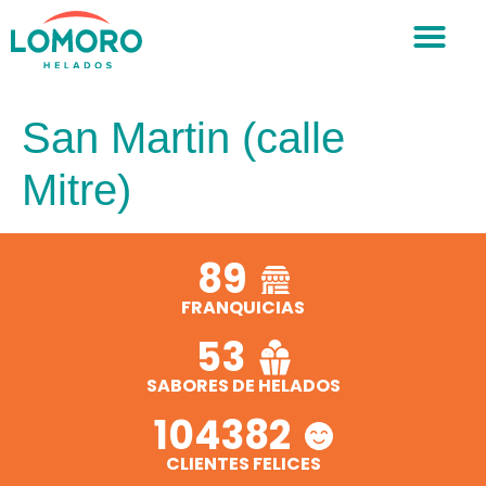
San Martin (calle
Mitre)
89
FRANQUICIAS
53
SABORES DE HELADOS
104382
CLIENTES FELICES