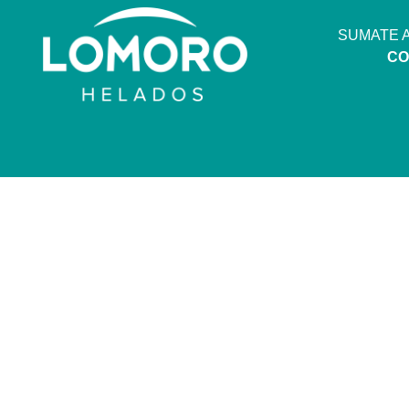
SUMATE 
CO