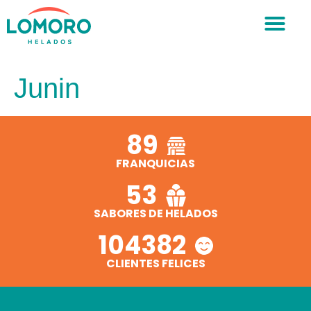
Junin
89
FRANQUICIAS
53
SABORES DE HELADOS
104382
CLIENTES FELICES